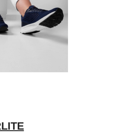
LITE​