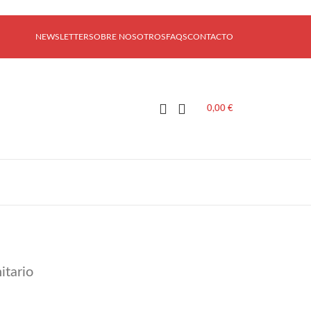
NEWSLETTER
SOBRE NOSOTROS
FAQS
CONTACTO
0,00
€
itario