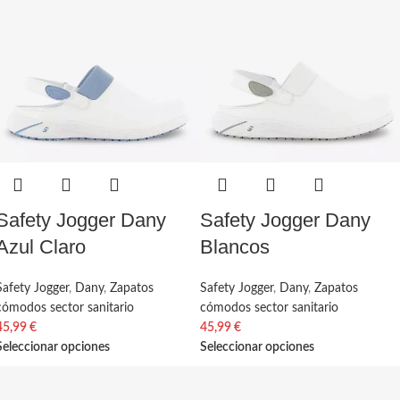
Safety Jogger Dany
Safety Jogger Dany
Azul Claro
Blancos
Safety Jogger
,
Dany
,
Zapatos
Safety Jogger
,
Dany
,
Zapatos
cómodos sector sanitario
cómodos sector sanitario
45,99
€
45,99
€
Seleccionar opciones
Seleccionar opciones