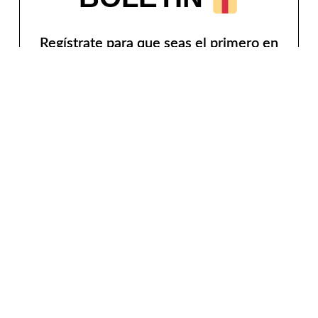
Regístrate para que seas el primero en
recibir novedades y ofertas, ¡Te
mantenemos al día sobre nuestros
últimos productos!
¡No hacemos spam! Lee nuestra
política de privacidad
para
obtener más información.