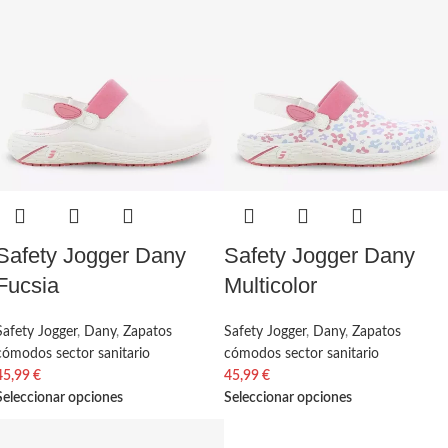
Safety Jogger Dany
Safety Jogger Dany
Fucsia
Multicolor
Safety Jogger
,
Dany
,
Zapatos
Safety Jogger
,
Dany
,
Zapatos
cómodos sector sanitario
cómodos sector sanitario
45,99
€
45,99
€
Seleccionar opciones
Seleccionar opciones