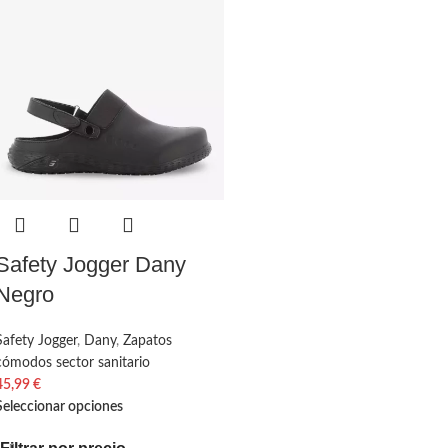
Safety Jogger Dany
Negro
Safety Jogger
,
Dany
,
Zapatos
cómodos sector sanitario
45,99
€
Seleccionar opciones