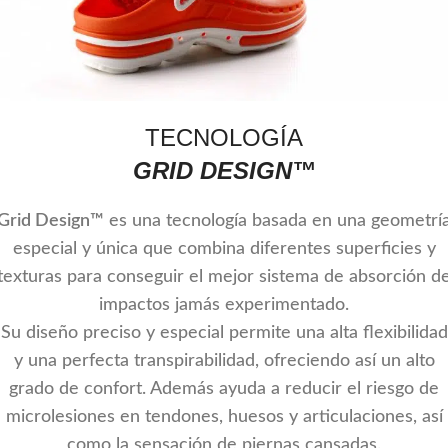
TECNOLOGÍA
GRID DESIGN™
Grid Design™
es una tecnología basada en una geometrí
especial y única que combina diferentes superficies y
texturas para conseguir el mejor sistema de absorción d
impactos jamás experimentado.
Su diseño preciso y especial permite una alta flexibilidad
y una perfecta transpirabilidad, ofreciendo así un alto
grado de confort. Además ayuda a reducir el riesgo de
microlesiones en tendones, huesos y articulaciones, así
como la sensación de piernas cansadas.