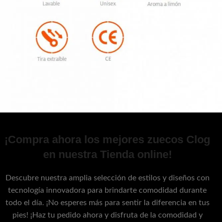
¡Compra ahora los mejores zuecos Clog
en nuestra Tienda online!
Descubre nuestra amplia selección de estilos y diseños con
tecnología innovadora para brindarte comodidad durante
todo el día. ¡No esperes más para sentir la diferencia en tus
pies! ¡Haz tu pedido ahora y disfruta de la comodidad y