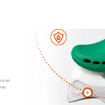
ara un
ras.