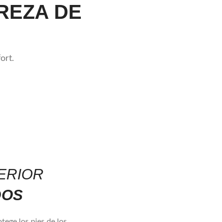
REZA DE
ort.
ERIOR
DOS
tege los pies de los