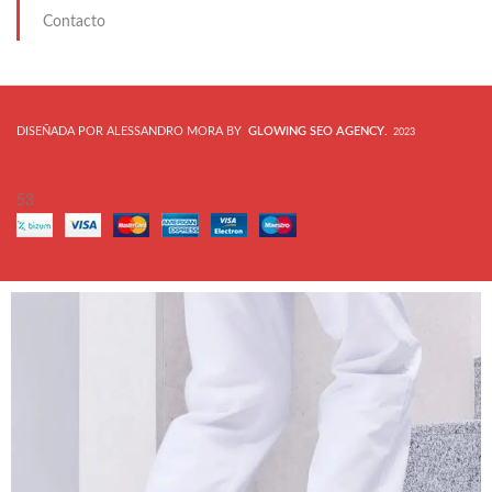
Contacto
DISEÑADA POR ALESSANDRO MORA BY
GLOWING SEO AGENCY
.
2023
53