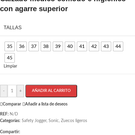
con agarre superior
TALLAS
35
36
37
38
39
40
41
42
43
44
45
Limpiar
-
+
AÑADIR AL CARRITO
Comparar
Añadir a lista de deseos
REF:
N/D
Categorías:
Safety Jogger
,
Sonic
,
Zuecos ligeros
Compartir: