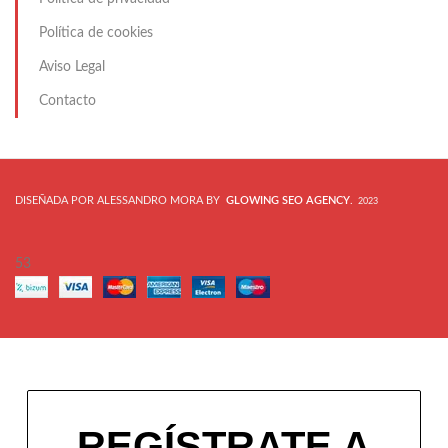
Política de cookies
Aviso Legal
Contacto
DISEÑADA POR ALESSANDRO MORA BY
GLOWING SEO AGENCY
.
2023
53
REGÍSTRATE A