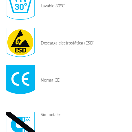
Lavable 30°C
Descarga electrostática (ESD)
Norma CE
Sin metales