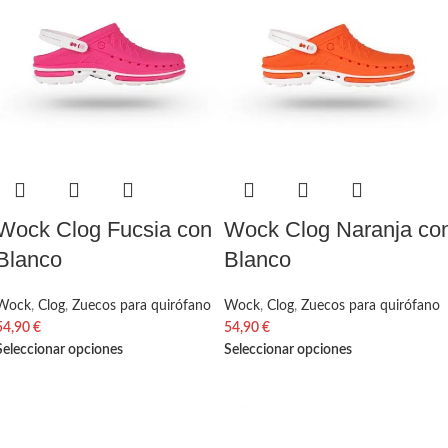
Wock Clog Fucsia con
Wock Clog Naranja co
Blanco
Blanco
Wock
,
Clog
,
Zuecos para quirófano
Wock
,
Clog
,
Zuecos para quirófano
54,90
€
54,90
€
Seleccionar opciones
Seleccionar opciones