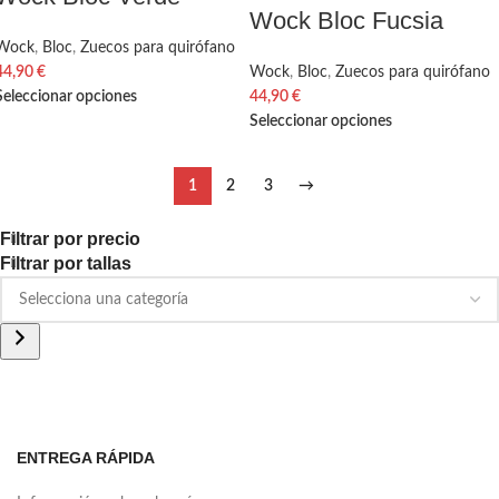
Wock Bloc Fucsia
Wock
,
Bloc
,
Zuecos para quirófano
Wock
,
Bloc
,
Zuecos para quirófano
44,90
€
44,90
€
Seleccionar opciones
Seleccionar opciones
1
2
3
→
Filtrar por precio
Filtrar por tallas
ENTREGA RÁPIDA