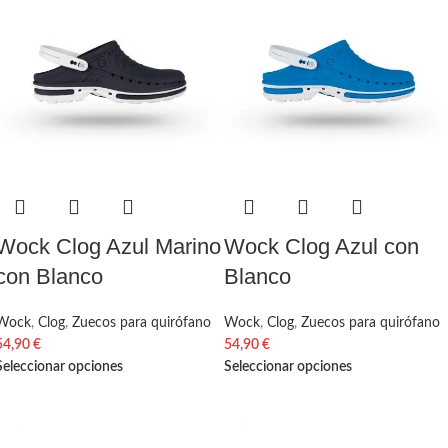
Wock Clog Azul Marino
Wock Clog Azul con
con Blanco
Blanco
Wock
,
Clog
,
Zuecos para quirófano
Wock
,
Clog
,
Zuecos para quirófano
54,90
€
54,90
€
Seleccionar opciones
Seleccionar opciones