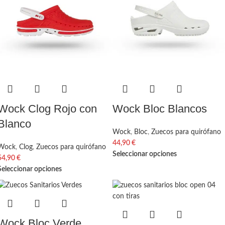
Wock Clog Rojo con
Wock Bloc Blancos
Blanco
Wock
,
Bloc
,
Zuecos para quirófano
44,90
€
Wock
,
Clog
,
Zuecos para quirófano
Seleccionar opciones
54,90
€
Seleccionar opciones
Wock Bloc Verde