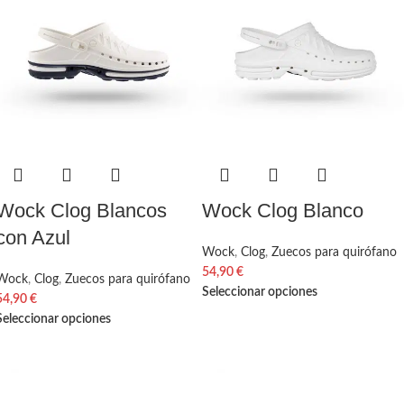
Wock Clog Blancos
Wock Clog Blanco
con Azul
Wock
,
Clog
,
Zuecos para quirófano
54,90
€
Wock
,
Clog
,
Zuecos para quirófano
Seleccionar opciones
54,90
€
Seleccionar opciones