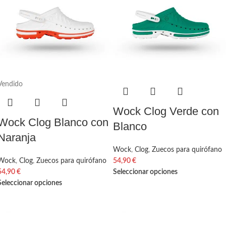
Vendido
Wock Clog Verde con
Wock Clog Blanco con
Blanco
Naranja
Wock
,
Clog
,
Zuecos para quirófano
Wock
,
Clog
,
Zuecos para quirófano
54,90
€
54,90
€
Seleccionar opciones
Seleccionar opciones