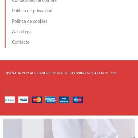
Condiciones de compra
Política de privacidad
Política de cookies
Aviso Legal
Contacto
DISEÑADA POR ALESSANDRO MORA BY
GLOWING SEO AGENCY
.
2023
53