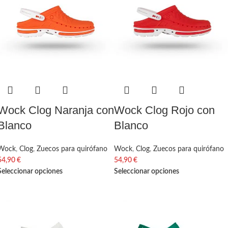
Wock Clog Naranja con
Wock Clog Rojo con
Blanco
Blanco
Wock
,
Clog
,
Zuecos para quirófano
Wock
,
Clog
,
Zuecos para quirófano
54,90
€
54,90
€
Seleccionar opciones
Seleccionar opciones