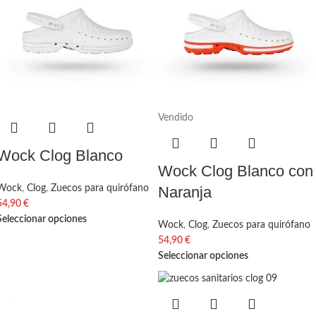
Vendido
Wock Clog Blanco
Wock Clog Blanco con
Wock
,
Clog
,
Zuecos para quirófano
Naranja
54,90
€
Seleccionar opciones
Wock
,
Clog
,
Zuecos para quirófano
54,90
€
Seleccionar opciones