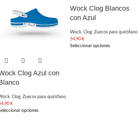
Wock Clog Blancos
con Azul
Wock
,
Clog
,
Zuecos para quirófano
54,90
€
Seleccionar opciones
Wock Clog Azul con
Blanco
Wock
,
Clog
,
Zuecos para quirófano
54,90
€
Seleccionar opciones