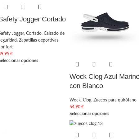
Safety Jogger Cortado
Safety Jogger
,
Cortado
,
Calzado de
seguridad
,
Zapatillas deportivas
confort
49,95
€
Seleccionar opciones
Wock Clog Azul Marin
con Blanco
Wock
,
Clog
,
Zuecos para quirófano
54,90
€
Seleccionar opciones