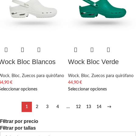
Wock Bloc Blancos
Wock Bloc Verde
Wock
,
Bloc
,
Zuecos para quirófano
Wock
,
Bloc
,
Zuecos para quirófano
44,90
€
44,90
€
Seleccionar opciones
Seleccionar opciones
1
2
3
4
…
12
13
14
→
Filtrar por precio
Filtrar por tallas