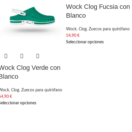
Wock Clog Fucsia con
Blanco
Wock
,
Clog
,
Zuecos para quirófano
54,90
€
Seleccionar opciones
Wock Clog Verde con
Blanco
Wock
,
Clog
,
Zuecos para quirófano
54,90
€
Seleccionar opciones