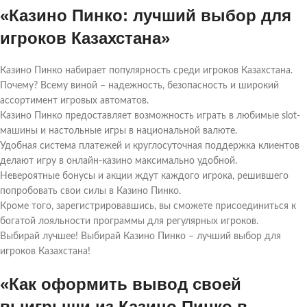
«Казино Пинко: лучший выбор для
игроков Казахстана»
Казино Пинко набирает популярность среди игроков Казахстана.
Почему? Всему виной – надежность, безопасность и широкий
ассортимент игровых автоматов.
Казино Пинко предоставляет возможность играть в любимые slot-
машины и настольные игры в национальной валюте.
Удобная система платежей и круглосуточная поддержка клиентов
делают игру в онлайн-казино максимально удобной.
Невероятные бонусы и акции ждут каждого игрока, решившего
попробовать свои силы в Казино Пинко.
Кроме того, зарегистрировавшись, вы сможете присоединиться к
богатой лояльности программы для регулярных игроков.
Выбирай лучшее! Выбирай Казино Пинко – лучший выбор для
игроков Казахстана!
«Как оформить вывод своей
выигрыши из Казино Пинко в