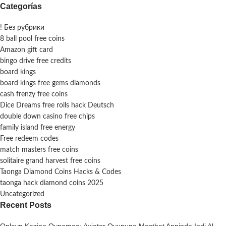
Categorías
! Без рубрики
8 ball pool free coins
Amazon gift card
bingo drive free credits
board kings
board kings free gems diamonds
cash frenzy free coins
Dice Dreams free rolls hack Deutsch
double down casino free chips
family island free energy
Free redeem codes
match masters free coins
solitaire grand harvest free coins
Taonga Diamond Coins Hacks & Codes
taonga hack diamond coins 2025
Uncategorized
Recent Posts