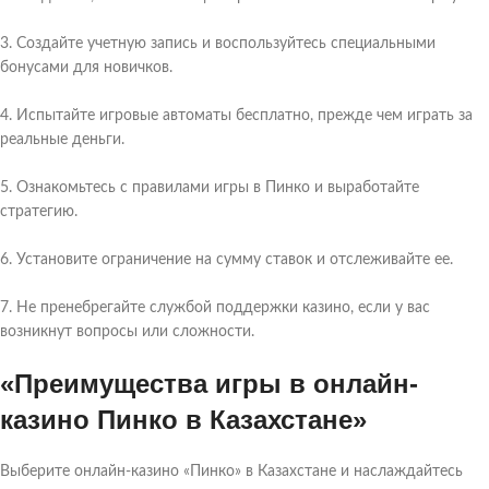
3. Создайте учетную запись и воспользуйтесь специальными
бонусами для новичков.
4. Испытайте игровые автоматы бесплатно, прежде чем играть за
реальные деньги.
5. Ознакомьтесь с правилами игры в Пинко и выработайте
стратегию.
6. Установите ограничение на сумму ставок и отслеживайте ее.
7. Не пренебрегайте службой поддержки казино, если у вас
возникнут вопросы или сложности.
«Преимущества игры в онлайн-
казино Пинко в Казахстане»
Выберите онлайн-казино «Пинко» в Казахстане и наслаждайтесь