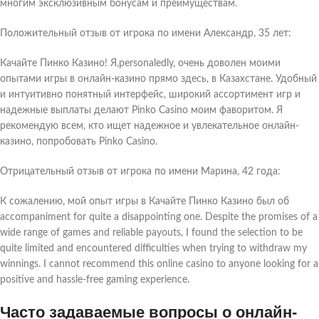
многим эксклюзивным бонусам и преимуществам.
Положительный отзыв от игрока по имени Александр, 35 лет:
Качайте Пинко Казино! Я,personaledly, очень доволен моими
опытами игры в онлайн-казино прямо здесь, в Казахстане. Удобный
и интуитивно понятный интерфейс, широкий ассортимент игр и
надежные выплаты делают Pinko Casino моим фаворитом. Я
рекомендую всем, кто ищет надежное и увлекательное онлайн-
казино, попробовать Pinko Casino.
Отрицательный отзыв от игрока по имени Марина, 42 года:
К сожалению, мой опыт игры в Качайте Пинко Казино был об
accompaniment for quite a disappointing one. Despite the promises of a
wide range of games and reliable payouts, I found the selection to be
quite limited and encountered difficulties when trying to withdraw my
winnings. I cannot recommend this online casino to anyone looking for a
positive and hassle-free gaming experience.
Часто задаваемые вопросы о онлайн-