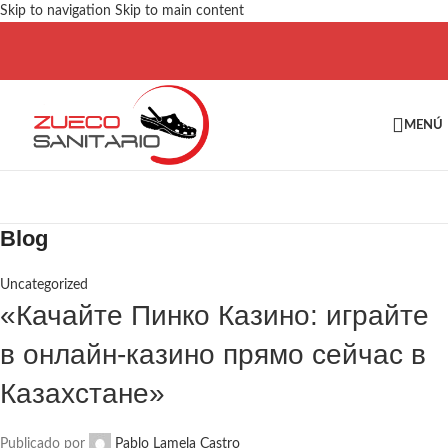
Skip to navigation
Skip to main content
MENÚ
Blog
Uncategorized
«Качайте Пинко Казино: играйте
в онлайн-казино прямо сейчас в
Казахстане»
Publicado por
Pablo Lamela Castro