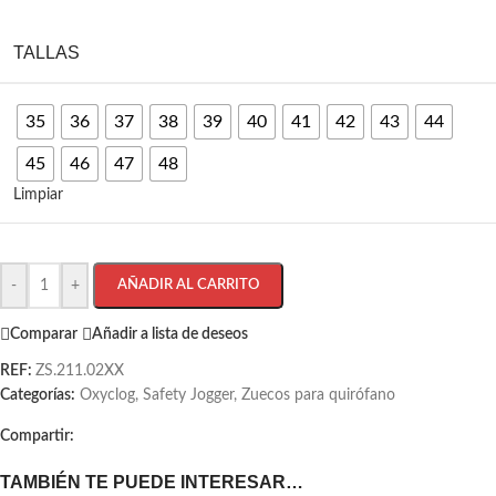
TALLAS
35
36
37
38
39
40
41
42
43
44
45
46
47
48
Limpiar
-
+
AÑADIR AL CARRITO
Comparar
Añadir a lista de deseos
REF:
ZS.211.02XX
Categorías:
Oxyclog
,
Safety Jogger
,
Zuecos para quirófano
Compartir:
TAMBIÉN TE PUEDE INTERESAR…