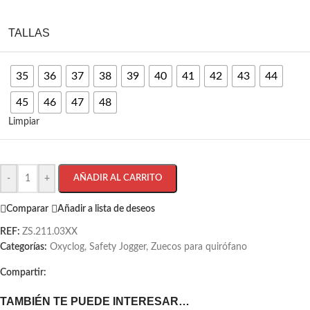
TALLAS
35
36
37
38
39
40
41
42
43
44
45
46
47
48
Limpiar
-
+
AÑADIR AL CARRITO
Comparar
Añadir a lista de deseos
REF:
ZS.211.03XX
Categorías:
Oxyclog
,
Safety Jogger
,
Zuecos para quirófano
Compartir:
TAMBIÉN TE PUEDE INTERESAR…