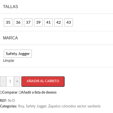
TALLAS
35
36
37
39
41
42
43
MARCA
Safety Jogger
Limpiar
-
+
AÑADIR AL CARRITO
Comparar
Añadir a lista de deseos
REF:
N/D
Categorías:
Roy
,
Safety Jogger
,
Zapatos cómodos sector sanitario