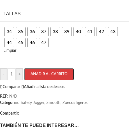
TALLAS
34
35
36
37
38
39
40
41
42
43
44
45
46
47
Limpiar
-
+
AÑADIR AL CARRITO
Comparar
Añadir a lista de deseos
REF:
N/D
Categorías:
Safety Jogger
,
Smooth
,
Zuecos ligeros
Compartir:
TAMBIÉN TE PUEDE INTERESAR…